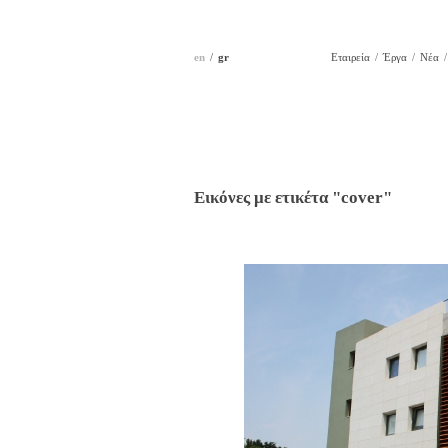
en
gr
Εταιρεία
Έργα
Νέα
Εικόνες με ετικέτα "cover"