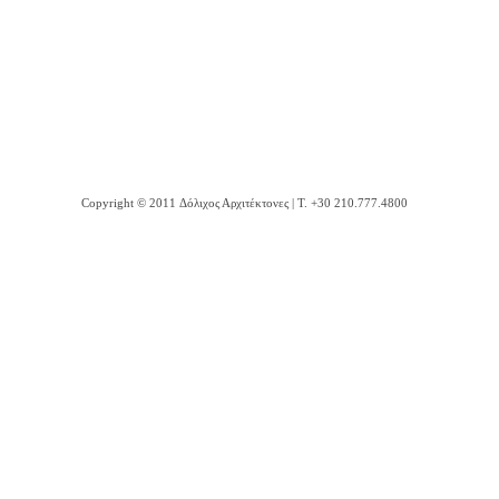
Copyright © 2011 Δόλιχος Αρχιτέκτονες | Τ. +30 210.777.4800