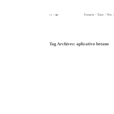
en
gr
Εταιρεία
Έργα
Νέα
Tag Archives:
aplicativo betano