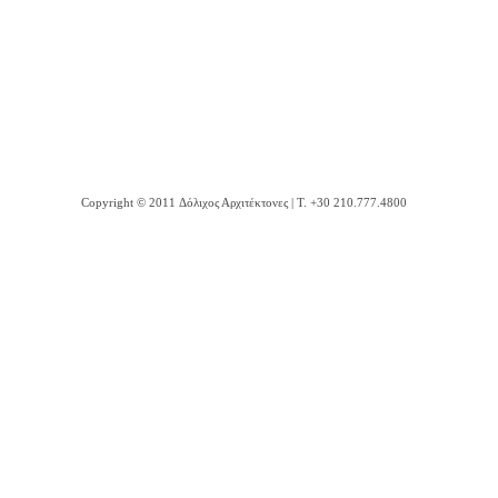
Copyright © 2011 Δόλιχος Αρχιτέκτονες | Τ. +30 210.777.4800