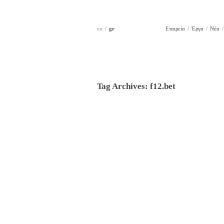
en
gr
Εταιρεία
Έργα
Νέα
Tag Archives:
f12.bet