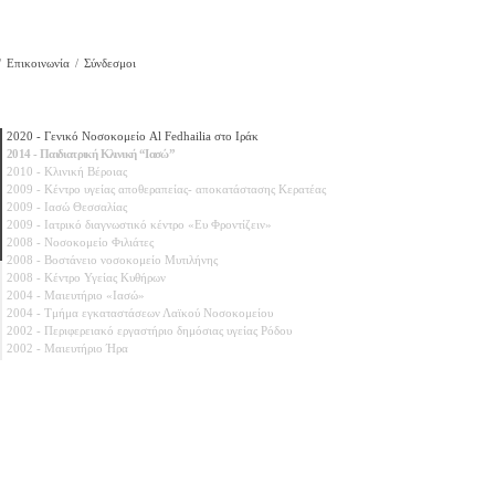
Επικοινωνία
Σύνδεσμοι
2020 - Γενικό Νοσοκομείο Al Fedhailia στο Ιράκ
2014 - Παιδιατρική Κλινική “Ιασώ”
2010 - Κλινική Βέροιας
2009 - Κέντρο υγείας αποθεραπείας- αποκατάστασης Κερατέας
2009 - Ιασώ Θεσσαλίας
2009 - Ιατρικό διαγνωστικό κέντρο «Ευ Φροντίζειν»
2008 - Νοσοκομείο Φιλιάτες
2008 - Βοστάνειο νοσοκομείο Μυτιλήνης
2008 - Κέντρο Υγείας Κυθήρων
2004 - Μαιευτήριο «Ιασώ»
2004 - Τμήμα εγκαταστάσεων Λαϊκού Νοσοκομείου
2002 - Περιφερειακό εργαστήριο δημόσιας υγείας Ρόδου
2002 - Μαιευτήριο Ήρα
2002 - Εξωτερικός χώρος Ασκληπιείου Βούλας
2001 - Νοσοκομείο “Αγλαΐα Κυριακού”
2000 - Γενικό νοσοκομείο Καλαμάτας
2000 - Νοσοκομείο Σωτηρία
2000 - Κεντρική κλινική Αθηνών
2000 - Νοσοκομείο Παίδων Πεντέλης
2000 - Κλινική Άγιος Λουκάς Θεσσαλονίκης
2000 - Νοσοκομείο Αλεξάνδρα