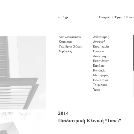
en
gr
Εταιρεία
Έργα
Νέα
Αποκαταστάσεις
Αθλητισμός
Κτηριακά
Αναψυχή
Υπαίθριοι Χώροι
Βιομηχανία
Σημάνσεις
Γραφεία
Διοίκηση
Εκπαίδευση
Εμπόριο
Κατοικία
Μεταφορές
Πολιτισμός
Τουρισμός
Υγεία
2014
Παιδιατρική Κλινική “Ιασώ”