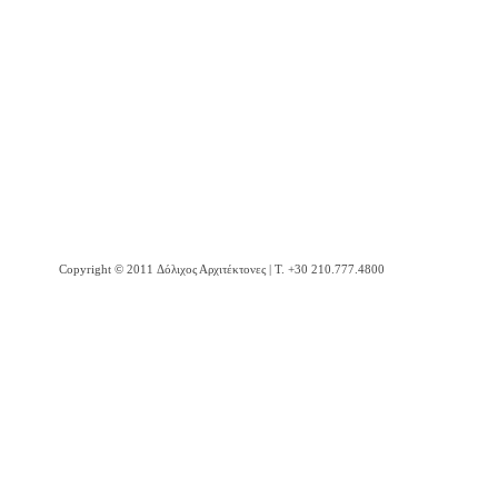
2000 - Euroclinic
2000 - Κτήριο υγείας και πρόνοιας ΤΑ.Π.Ο.Τ.Ε.
Copyright © 2011 Δόλιχος Αρχιτέκτονες | Τ. +30 210.777.4800