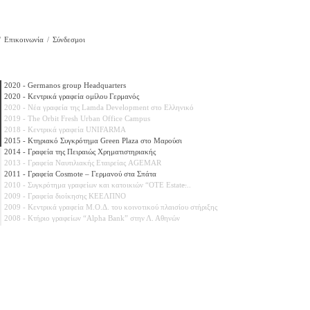
Επικοινωνία
Σύνδεσμοι
2020 - Germanos group Headquarters
2020 - Κεντρικά γραφεία ομίλου Γερμανός
2020 - Νέα γραφεία της Lamda Development στο Ελληνικό
2019 - The Orbit Fresh Urban Office Campus
2018 - Κεντρικά γραφεία UNIFARMA
2015 - Κτηριακό Συγκρότημα Green Plaza στο Μαρούσι
2014 - Γραφεία της Πειραιώς Χρηματιστηριακής
2013 - Γραφεία Ναυτιλιακής Εταιρείας AGEMAR
2011 - Γραφεία Cosmote – Γερμανού στα Σπάτα
2010 - Συγκρότημα γραφείων και κατοικιών “ΟΤΕ Estate̶...
2009 - Γραφεία διοίκησης ΚΕΕΛΠΝΟ
2009 - Κεντρικά γραφεία Μ.Ο.Δ. του κοινοτικού πλαισίου στήριξης
2008 - Κτήριο γραφείων “Alpha Bank” στην Λ. Αθηνών
2008 - Γραφεία φαρμακευτικής εταιρείας Galenica στην Κ. Κηφισιά
2007 - Μηχανογραφικό κέντρο Εθνικής Τράπεζας
2006 - Γραφεία διοίκησης ΕΛΛΑΚΤΩΡ
2005 - Κεντρικά γραφεία Τραπέζας Πειραιώς, Αθήνα
2004 - Γραφεία διοίκησης ΑΕΓΕΚ
2003 - ΑΣΕΠ
2000 - Κτήριο γραφείων Intralot
2000 - Κτήριο εταιρείας μηχανολογικού εξοπλισμού Grundfos