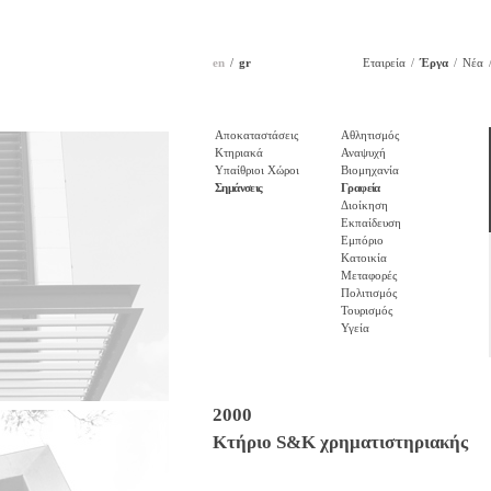
en
gr
Εταιρεία
Έργα
Νέα
Αποκαταστάσεις
Αθλητισμός
Κτηριακά
Αναψυχή
Υπαίθριοι Χώροι
Βιομηχανία
Σημάνσεις
Γραφεία
Διοίκηση
Εκπαίδευση
Εμπόριο
Κατοικία
Μεταφορές
Πολιτισμός
Τουρισμός
Υγεία
2000
Κτήριο S&K χρηματιστηριακής