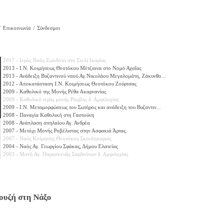
Επικοινωνία
Σύνδεσμοι
2017 - Ιερός Ναός Ζωοδότη στο Στελί Ικαρίας
2013 - Ι.Ν. Κοιμήσεως Θεοτόκου Μέτζαινα στο Νομό Αχαΐας
2013 - Ανάδειξη Βυζαντινού ναού Αγ.Νικολάου Μεγαλομάτη, Ζάκυνθο...
2012 - Αποκατάσταση Ι.Ν. Κοιμήσεως Θεοτόκου Ζούρτσας
2009 - Καθολικό της Μονής Ρέθα Ακαρνανίας
2009 - Καθολικό ιεράς μονής Ρόμβης δ. Αμφιλοχίας
2009 - Ι.Ν. Μεταμορφώσεως του Σωτήρος και ανάδειξη του Βυζαντιν...
2008 - Παναγία Καθολική στη Γαστούνη
2008 - Ανάπλαση σπηλαίου Αγ. Ανδρέα
2007 - Μετόχι Μονής Ροβέλιστας στην Ασφακιά Άρτας.
2007 - Ναός Κοίμησης Θεοτόκου Σκουληκαριάς
2004 - Ναός Αγ. Γεωργίου Σφάκας, Δήμου Ελατείας
2003 - Μονή Αγ. Παρασκευής Σαρδινίνων δ. Αμφιλοχίας
2003 - Ναός Παναγίας Κρίσσας στο Φοινίκι Λακωνίας
2001 - Ναός Ταξιάρχη Μελίδας Ν. Άνδρου
2000 - Ναός Αγίας Σοφίας στην Άρτα
2000 - Ναός Παναγίας Ραχιδιώτισσας στη Νάξο
2000 - Ναός Αγ. Γεωργίου Λαθρηνού στη Νάξο
ουζή στη Νάξο
2000 - Υποστύλωση ναού Αγ.Ιωάννη Μπαουζή στη Νάξο
1999 - Ναός κοίμησης Θεοτόκου Αμβρακίας δ. Αμφιλοχίας
1999 - Ναός Αγ. Ιωάννη Θεολόγου στη Σάμο