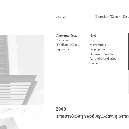
en
gr
Εταιρεία
Έργα
Νέα
Αποκαταστάσεις
Ναοί
Κτηριακά
Γέφυρες
Υπαίθριοι Χώροι
Μοναστήρια
Σημάνσεις
Βιομηχανία
Οικιστικά Σύνολα
Αρχαιολογικοί χώροι
Κτήρια
2000
Υποστύλωση ναού Αγ.Ιωάννη Μπα