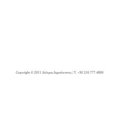
1994 - Παρεκκλήσιο Αγ. Ζώνης μονής Βατοπαιδίου Αγίου Όρους
Copyright © 2011 Δόλιχος Αρχιτέκτονες | Τ. +30 210.777.4800